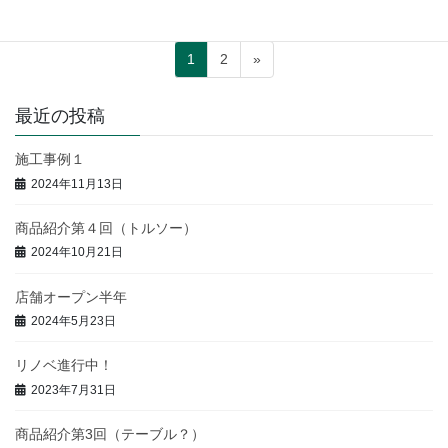
投
固
固
1
2
»
稿
定
定
ペ
ペ
の
最近の投稿
ー
ー
ペ
ジ
ジ
施工事例１
ー
2024年11月13日
ジ
送
商品紹介第４回（トルソー）
り
2024年10月21日
店舗オープン半年
2024年5月23日
リノベ進行中！
2023年7月31日
商品紹介第3回（テーブル？）